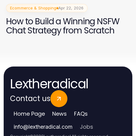
Ecommerce & Shopping
Apr 22, 2026
How to Build a Winning NSFW
Chat Strategy from Scratch
Lextheradical
Contact us
Home Page
News
FAQs
Jobs
info
@
lextheradical.com