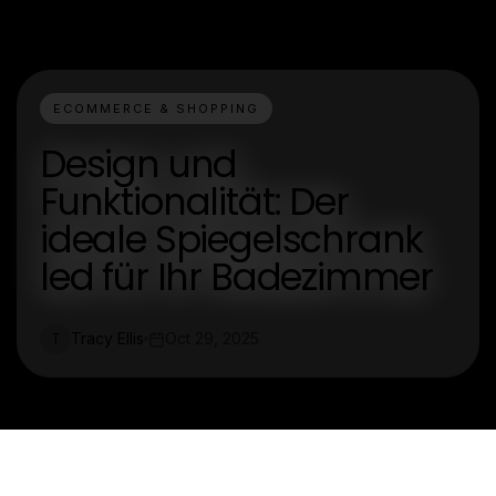
ECOMMERCE & SHOPPING
Design und
Funktionalität: Der
ideale Spiegelschrank
led für Ihr Badezimmer
Tracy Ellis
Oct 29, 2025
T