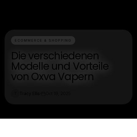
ECOMMERCE & SHOPPING
Die verschiedenen
Modelle und Vorteile
von Oxva Vapern
Tracy Ellis
Oct 19, 2025
T