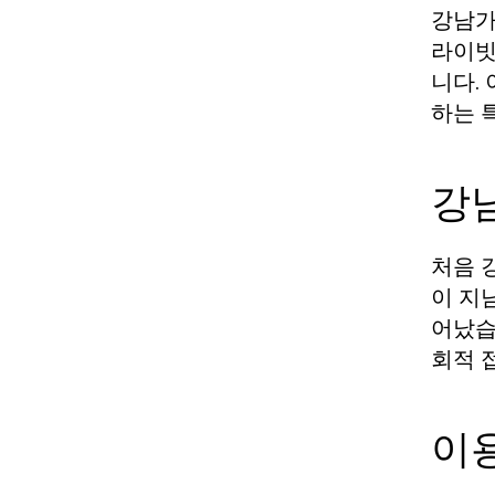
강남가
라이빗
니다.
하는 
강
처음 
이 지
어났습
회적 
이