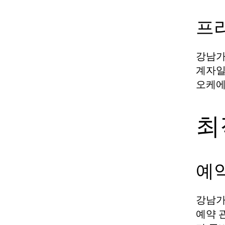
프
강남가
계자일
오케에
최
예
강남가
예약 