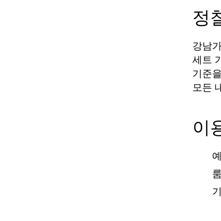
정
강남가
세트 
기준을
모든 
이
예
룸
기