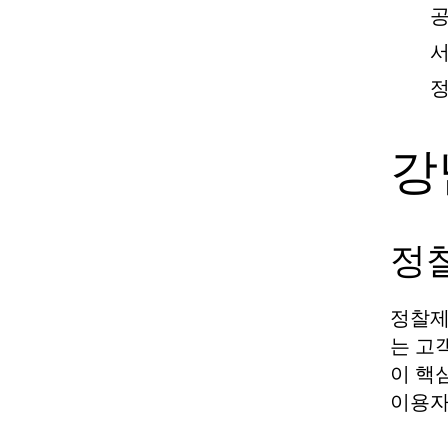
공
서
정
강
정
정찰제
는 고
이 핵
이용자