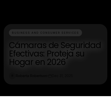
BUSINESS AND CONSUMER SERVICES
Cámaras de Seguridad
Efectivas: Proteja su
Hogar en 2026
Roberta Robertson
Dec 31, 2025
R