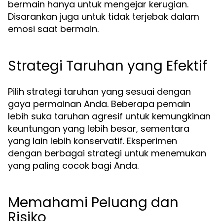
bermain hanya untuk mengejar kerugian.
Disarankan juga untuk tidak terjebak dalam
emosi saat bermain.
Strategi Taruhan yang Efektif
Pilih strategi taruhan yang sesuai dengan
gaya permainan Anda. Beberapa pemain
lebih suka taruhan agresif untuk kemungkinan
keuntungan yang lebih besar, sementara
yang lain lebih konservatif. Eksperimen
dengan berbagai strategi untuk menemukan
yang paling cocok bagi Anda.
Memahami Peluang dan
Risiko