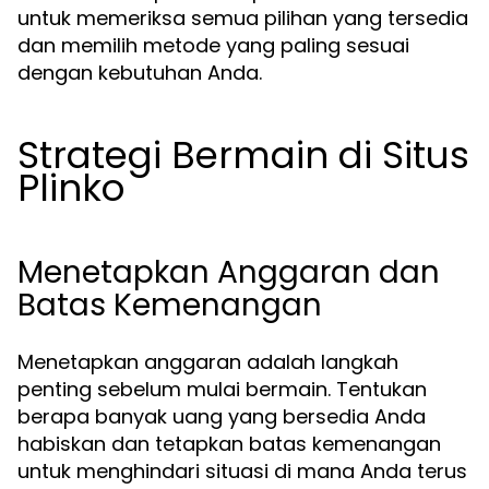
untuk memeriksa semua pilihan yang tersedia
dan memilih metode yang paling sesuai
dengan kebutuhan Anda.
Strategi Bermain di Situs
Plinko
Menetapkan Anggaran dan
Batas Kemenangan
Menetapkan anggaran adalah langkah
penting sebelum mulai bermain. Tentukan
berapa banyak uang yang bersedia Anda
habiskan dan tetapkan batas kemenangan
untuk menghindari situasi di mana Anda terus