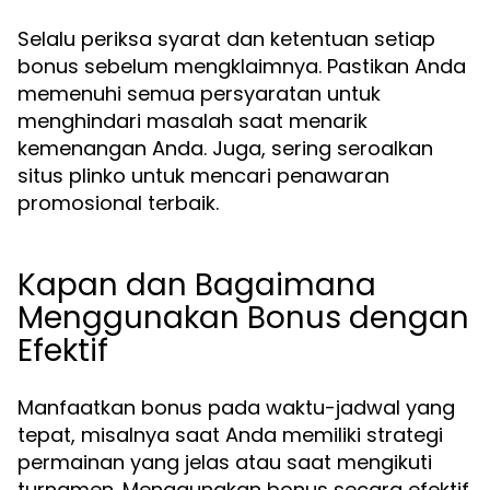
Selalu periksa syarat dan ketentuan setiap
bonus sebelum mengklaimnya. Pastikan Anda
memenuhi semua persyaratan untuk
menghindari masalah saat menarik
kemenangan Anda. Juga, sering seroalkan
situs plinko untuk mencari penawaran
promosional terbaik.
Kapan dan Bagaimana
Menggunakan Bonus dengan
Efektif
Manfaatkan bonus pada waktu-jadwal yang
tepat, misalnya saat Anda memiliki strategi
permainan yang jelas atau saat mengikuti
turnamen. Menggunakan bonus secara efektif