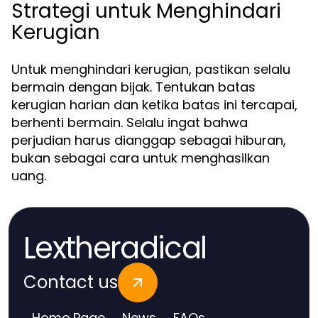
Strategi untuk Menghindari
Kerugian
Untuk menghindari kerugian, pastikan selalu
bermain dengan bijak. Tentukan batas
kerugian harian dan ketika batas ini tercapai,
berhenti bermain. Selalu ingat bahwa
perjudian harus dianggap sebagai hiburan,
bukan sebagai cara untuk menghasilkan
uang.
Lextheradical
Contact us
Home Page
News
FAQs