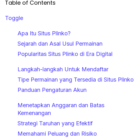
Table of Contents
Toggle
Apa Itu Situs Plinko?
Sejarah dan Asal Usul Permainan
Popularitas Situs Plinko di Era Digital
Langkah-langkah Untuk Mendaftar
Tipe Permainan yang Tersedia di Situs Plinko
Panduan Pengaturan Akun
Menetapkan Anggaran dan Batas
Kemenangan
Strategi Taruhan yang Efektif
Memahami Peluang dan Risiko