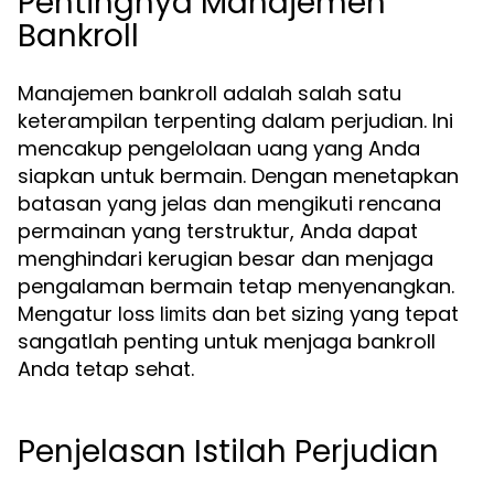
Pentingnya Manajemen
Bankroll
Manajemen bankroll adalah salah satu
keterampilan terpenting dalam perjudian. Ini
mencakup pengelolaan uang yang Anda
siapkan untuk bermain. Dengan menetapkan
batasan yang jelas dan mengikuti rencana
permainan yang terstruktur, Anda dapat
menghindari kerugian besar dan menjaga
pengalaman bermain tetap menyenangkan.
Mengatur
dan
yang tepat
loss limits
bet sizing
sangatlah penting untuk menjaga bankroll
Anda tetap sehat.
Penjelasan Istilah Perjudian