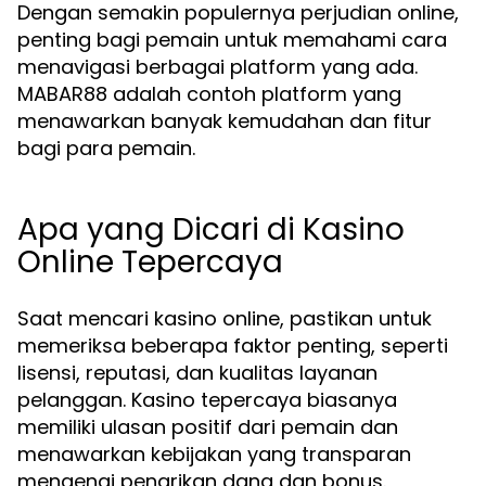
Dengan semakin populernya perjudian online,
penting bagi pemain untuk memahami cara
menavigasi berbagai platform yang ada.
MABAR88 adalah contoh platform yang
menawarkan banyak kemudahan dan fitur
bagi para pemain.
Apa yang Dicari di Kasino
Online Tepercaya
Saat mencari kasino online, pastikan untuk
memeriksa beberapa faktor penting, seperti
lisensi, reputasi, dan kualitas layanan
pelanggan. Kasino tepercaya biasanya
memiliki ulasan positif dari pemain dan
menawarkan kebijakan yang transparan
mengenai penarikan dana dan bonus.